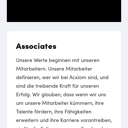
Collaboration
Excellence
Innovation
Outcomes
Empowerment
Associates
Wir glauben an die Kraft der Teamarbeit. Wir könne
Wir haben ein unerschütterliches Engagement für Spi
Innovation ermöglicht unserer Organisation Zukunfts
Wir konzentrieren uns darauf, Erfolge für unsere K
Unser Team aus talentierten, innovativen und koll
Unsere Werte beginnen mit unseren
Next:
Next:
Next:
Next:
Excellence
Innovation
Outcomes
Empowerment
Mitarbeitern. Unsere Mitarbeiter
definieren, wer wir bei Acxiom sind, und
sind die treibende Kraft für unseren
Erfolg. Wir glauben, dass wenn wir uns
um unsere Mitarbeiter kümmern, ihre
Talente fördern, ihre Fähigkeiten
erweitern und ihre Karriere vorantreiben,